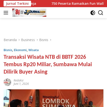
Langsung
 Kg Ganja
Jurnal Terkini
750 Peserta Ramaikan Fun Walk RINJANI BI N
ke
konten
Beranda
Business
Bisnis
Bisnis
,
Ekonomi
,
Wisata
Transaksi Wisata NTB di BBTF 2026
Tembus Rp20 Miliar, Sumbawa Mulai
Dilirik Buyer Asing
Redaksi
Juni 1, 2026