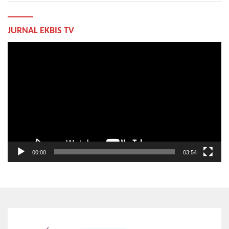
JURNAL EKBIS TV
Pemutar
Video
00:00
03:54