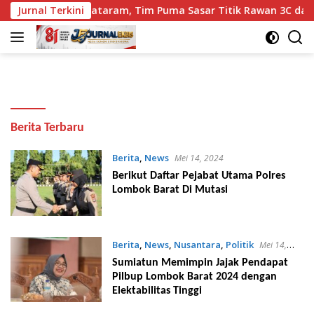
Langsung
h Malam di Mataram, Tim Puma Sasar Titik Rawan 3C dan Taw
Jurnal Terkini
ke
konten
Jurnal
Berita Terbaru
Ekbis
Berita
,
News
Mei 14, 2024
Berikut Daftar Pejabat Utama Polres
Lombok Barat Di Mutasi
Berita
,
News
,
Nusantara
,
Politik
Mei 14,
2024
Sumiatun Memimpin Jajak Pendapat
Pilbup Lombok Barat 2024 dengan
Elektabilitas Tinggi