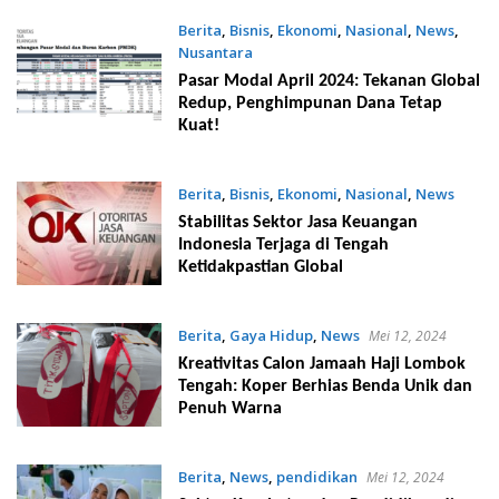
Berita
,
Bisnis
,
Ekonomi
,
Nasional
,
News
,
Nusantara
Mei 14, 2024
Pasar Modal April 2024: Tekanan Global
Redup, Penghimpunan Dana Tetap
Kuat!
Berita
,
Bisnis
,
Ekonomi
,
Nasional
,
News
Mei 14, 2024
Stabilitas Sektor Jasa Keuangan
Indonesia Terjaga di Tengah
Ketidakpastian Global
Berita
,
Gaya Hidup
,
News
Mei 12, 2024
Kreativitas Calon Jamaah Haji Lombok
Tengah: Koper Berhias Benda Unik dan
Penuh Warna
Berita
,
News
,
pendidikan
Mei 12, 2024