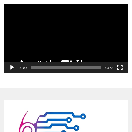
Pemutar
Video
00:00
03:54