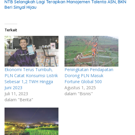
NTB Selangkah Lagi Terapkan Manajemen Talenta ASN, BKN
Beri Sinyal Hijau
Terkait
Ekonomi Terus Tumbuh,
Peningkatan Pendapatan
PLN Catat Konsumsi Listrik
Dorong PLN Masuk
Sebesar 1,2 TWH Hingga
Fortune Global 500
Juni 2023
Agustus 1, 2025
Juli 11, 2023
dalam "Bisnis"
dalam "Berita"