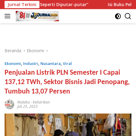
Langsung
“Saya Seperti Diputar-putar”
Jurnal Terkini
Isi Buku Pelajaran Akan D
ke
konten
Beranda
Ekonomi
Ekonomi
,
Industri
,
Nusantara
,
Viral
Penjualan Listrik PLN Semester I Capai
137,12 TWh, Sektor Bisnis Jadi Penopang,
Tumbuh 13,07 Persen
Redaksi
-
Kelistrikan
Juli 25, 2023