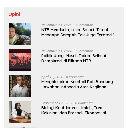
Opini
November 23, 2025
0 Komentar
NTB Mendunia, Lotim Smart: Tetapi
Mengapa Sampah Tak Juga Teratasi?
November 23, 2024
0 Komentar
Politik Uang: Musuh Dalam Selimut
Demokrasi di Pilkada NTB
April 13, 2026
0 Komentar
Menghidupkan Kembali Roh Bandung:
Jawaban Indonesia Atas Kegilaan
Hegemoni Global
September 12, 2025
0 Komentar
Biologi Kopi: Inovasi Ilmiah, Tren
Kekinian, dan Prospek Ekonomi di
Tengah Dinamika Politik Agraria