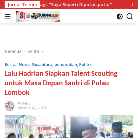
Langsung
si Lagi: “Saya Seperti Diputar-putar”
Jurnal Terkini
Isi Buku Pelajar
ke
konten
Beranda
Berita
Berita
,
News
,
Nusantara
,
pendidikan
,
Politik
Lalu Hadrian Siapkan Talent Scouting
untuk Masa Depan Santri di Pulau
Lombok
Redaksi
Agustus 30, 2023