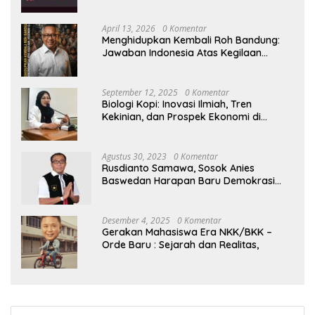
April 13, 2026
0 Komentar
Menghidupkan Kembali Roh Bandung:
Jawaban Indonesia Atas Kegilaan
Hegemoni Global
September 12, 2025
0 Komentar
Biologi Kopi: Inovasi Ilmiah, Tren
Kekinian, dan Prospek Ekonomi di
Tengah Dinamika Politik Agraria
Agustus 30, 2023
0 Komentar
Rusdianto Samawa, Sosok Anies
Baswedan Harapan Baru Demokrasi
Indonesia
Desember 4, 2025
0 Komentar
Gerakan Mahasiswa Era NKK/BKK –
Orde Baru : Sejarah dan Realitas,