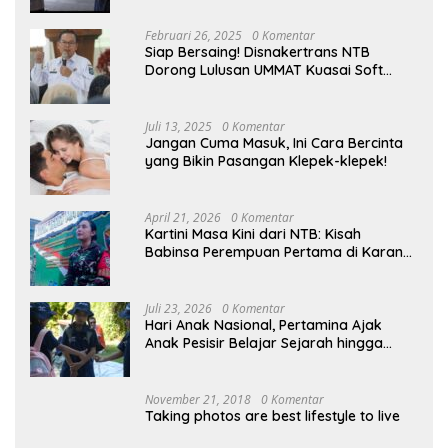
Februari 26, 2025
0 Komentar
Siap Bersaing! Disnakertrans NTB
Dorong Lulusan UMMAT Kuasai Soft
Skills
Juli 13, 2025
0 Komentar
Jangan Cuma Masuk, Ini Cara Bercinta
yang Bikin Pasangan Klepek-klepek!
April 21, 2026
0 Komentar
Kartini Masa Kini dari NTB: Kisah
Babinsa Perempuan Pertama di Karang
Bayan
Juli 23, 2026
0 Komentar
Hari Anak Nasional, Pertamina Ajak
Anak Pesisir Belajar Sejarah hingga
Tanam 1.000 Mangrove
November 21, 2018
0 Komentar
Taking photos are best lifestyle to live