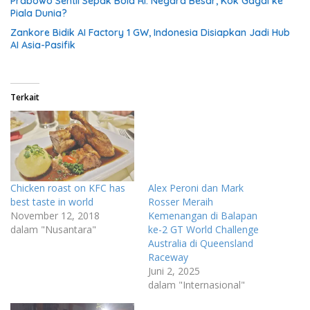
Prabowo Sentil Sepak Bola RI: Negara Besar, Kok Gagal ke
Piala Dunia?
Zankore Bidik AI Factory 1 GW, Indonesia Disiapkan Jadi Hub
AI Asia-Pasifik
Terkait
Chicken roast on KFC has
Alex Peroni dan Mark
best taste in world
Rosser Meraih
November 12, 2018
Kemenangan di Balapan
dalam "Nusantara"
ke-2 GT World Challenge
Australia di Queensland
Raceway
Juni 2, 2025
dalam "Internasional"