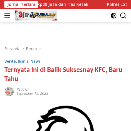
Langsung
 Raup Rp20 Juta dari Tas Ketak
Jurnal Terkini
Polres Lotim Siapkan 
ke
konten
Beranda
Berita
Berita
,
Bisnis
,
News
Ternyata Ini di Balik Suksesnay KFC, Baru
Tahu
Redaksi
September 15, 2023