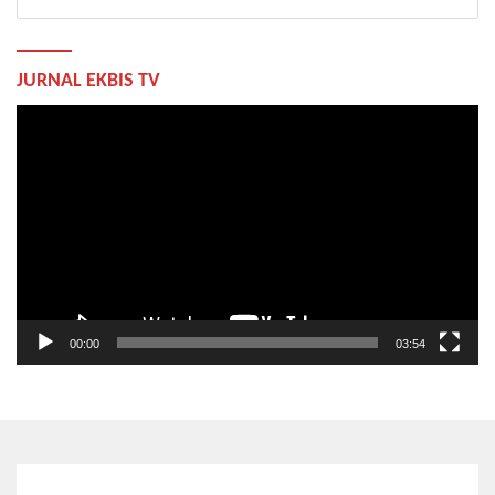
JURNAL EKBIS TV
Pemutar
Video
00:00
03:54