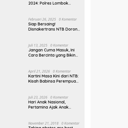
2024: Polres Lombok
Tengah Antar Pemudik
Pulang Kampung
Februari 26, 2025
0 Komentar
Siap Bersaing!
Disnakertrans NTB Dorong
Lulusan UMMAT Kuasai
Soft Skills
Juli 13, 2025
0 Komentar
Jangan Cuma Masuk, Ini
Cara Bercinta yang Bikin
Pasangan Klepek-klepek!
April 21, 2026
0 Komentar
Kartini Masa Kini dari NTB:
Kisah Babinsa Perempuan
Pertama di Karang Bayan
Juli 23, 2026
0 Komentar
Hari Anak Nasional,
Pertamina Ajak Anak
Pesisir Belajar Sejarah
hingga Tanam 1.000
Mangrove
November 21, 2018
0 Komentar