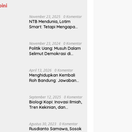
pini
November 23, 2025
0 Komentar
NTB Mendunia, Lotim
Smart: Tetapi Mengapa
Sampah Tak Juga
Teratasi?
November 23, 2024
0 Komentar
Politik Uang: Musuh Dalam
Selimut Demokrasi di
Pilkada NTB
April 13, 2026
0 Komentar
Menghidupkan Kembali
Roh Bandung: Jawaban
Indonesia Atas Kegilaan
Hegemoni Global
September 12, 2025
0 Komentar
Biologi Kopi: Inovasi Ilmiah,
Tren Kekinian, dan
Prospek Ekonomi di
Tengah Dinamika Politik
Agraria
Agustus 30, 2023
0 Komentar
Rusdianto Samawa, Sosok