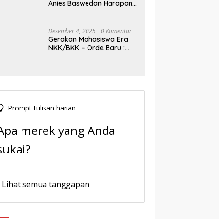
Anies Baswedan Harapan
Baru Demokrasi Indonesia
Desember 4, 2025
0 Komentar
Gerakan Mahasiswa Era
NKK/BKK – Orde Baru :
Sejarah dan Realitas,
Prompt tulisan harian
Apa merek yang Anda
sukai?
Lihat semua tanggapan