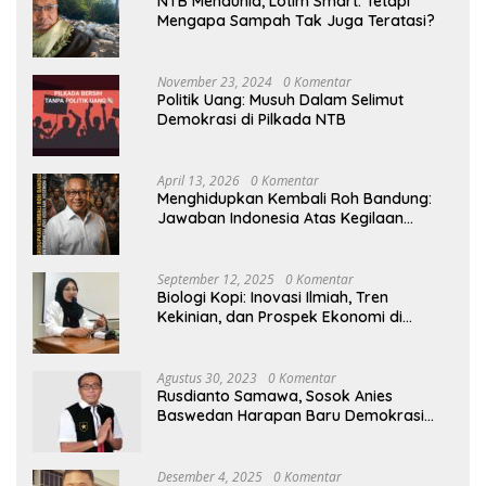
NTB Mendunia, Lotim Smart: Tetapi
Mengapa Sampah Tak Juga Teratasi?
November 23, 2024
0 Komentar
Politik Uang: Musuh Dalam Selimut
Demokrasi di Pilkada NTB
April 13, 2026
0 Komentar
Menghidupkan Kembali Roh Bandung:
Jawaban Indonesia Atas Kegilaan
Hegemoni Global
September 12, 2025
0 Komentar
Biologi Kopi: Inovasi Ilmiah, Tren
Kekinian, dan Prospek Ekonomi di
Tengah Dinamika Politik Agraria
Agustus 30, 2023
0 Komentar
Rusdianto Samawa, Sosok Anies
Baswedan Harapan Baru Demokrasi
Indonesia
Desember 4, 2025
0 Komentar