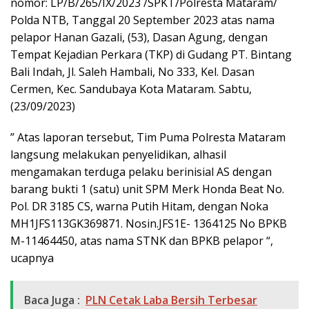
nomor: LP/B/265/IX/2023 /SPKT/Polresta Mataram/
Polda NTB, Tanggal 20 September 2023 atas nama
pelapor Hanan Gazali, (53), Dasan Agung, dengan
Tempat Kejadian Perkara (TKP) di Gudang PT. Bintang
Bali Indah, Jl. Saleh Hambali, No 333, Kel. Dasan
Cermen, Kec. Sandubaya Kota Mataram. Sabtu,
(23/09/2023)
” Atas laporan tersebut, Tim Puma Polresta Mataram
langsung melakukan penyelidikan, alhasil
mengamakan terduga pelaku berinisial AS dengan
barang bukti 1 (satu) unit SPM Merk Honda Beat No.
Pol. DR 3185 CS, warna Putih Hitam, dengan Noka
MH1JFS113GK369871. Nosin.JFS1E- 1364125 No BPKB
M-11464450, atas nama STNK dan BPKB pelapor “,
ucapnya
Baca Juga :
PLN Cetak Laba Bersih Terbesar