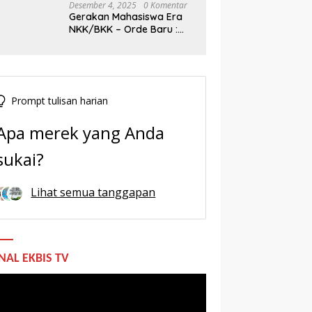
Desember 4, 2025
0 Komentar
Gerakan Mahasiswa Era
NKK/BKK – Orde Baru :
Sejarah dan Realitas,
Prompt tulisan harian
Apa merek yang Anda
sukai?
Lihat semua tanggapan
NAL EKBIS TV
utar
o