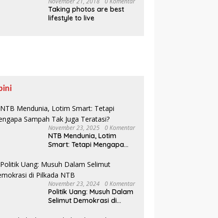
hingga Tanam 1.000
November 21, 2018
0 Komentar
Taking photos are best
Mangrove
lifestyle to live
pini
November 23, 2025
0 Komentar
NTB Mendunia, Lotim
Smart: Tetapi Mengapa
Sampah Tak Juga
Teratasi?
November 23, 2024
0 Komentar
Politik Uang: Musuh Dalam
Selimut Demokrasi di
Pilkada NTB