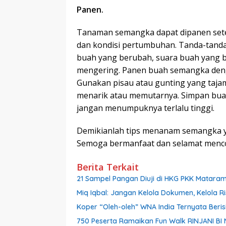
Panen.
Tanaman semangka dapat dipanen setel
dan kondisi pertumbuhan. Tanda-tand
buah yang berubah, suara buah yang b
mengering. Panen buah semangka dengan 
Gunakan pisau atau gunting yang taj
menarik atau memutarnya. Simpan buah
jangan menumpuknya terlalu tinggi.
Demikianlah tips menanam semangka ya
Semoga bermanfaat dan selamat menc
Berita Terkait
21 Sampel Pangan Diuji di HKG PKK Mataram,
Miq Iqbal: Jangan Kelola Dokumen, Kelola Ri
Koper “Oleh-oleh” WNA India Ternyata Berisi
750 Peserta Ramaikan Fun Walk RINJANI BI