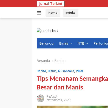
Langsung
Jurnal Terkini
ke
konten
Home
Indeks
Beranda
Bisnis
NTB
Pertania
Beranda
Berita
Berita
,
Bisnis
,
Nusantara
,
Viral
Tips Menanam Semangka 
Besar dan Manis
Redaksi
November 4, 2023