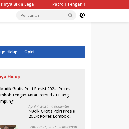
ega
Patroli Tengah Malam di Mataram, Tim Puma Sasar
ya Hidup
Opini
aya Hidup
April 7, 2024
0 Komentar
Mudik Gratis Polri Presisi
2024: Polres Lombok
Tengah Antar Pemudik
Pulang Kampung
Februari 26, 2025
0 Komentar