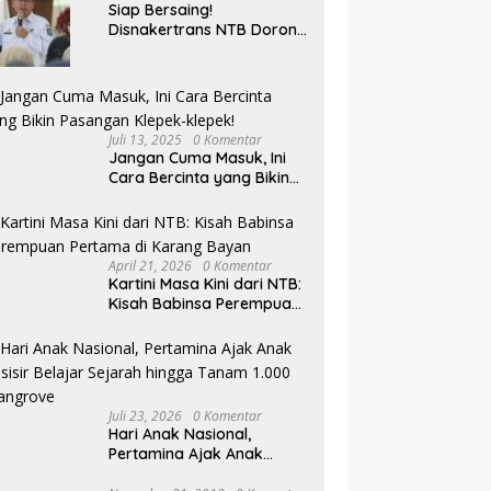
Siap Bersaing!
Disnakertrans NTB Dorong
Lulusan UMMAT Kuasai
Soft Skills
Juli 13, 2025
0 Komentar
Jangan Cuma Masuk, Ini
Cara Bercinta yang Bikin
Pasangan Klepek-klepek!
April 21, 2026
0 Komentar
Kartini Masa Kini dari NTB:
Kisah Babinsa Perempuan
Pertama di Karang Bayan
Juli 23, 2026
0 Komentar
Hari Anak Nasional,
Pertamina Ajak Anak
Pesisir Belajar Sejarah