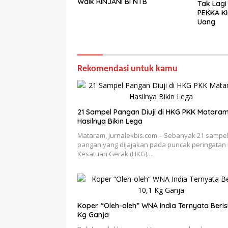
Walk RINJANI BI NTB
Tak Lagi
PEKKA Ki
Uang
Rekomendasi untuk kamu
21 Sampel Pangan Diuji di HKG PKK Mataram
Hasilnya Bikin Lega
Mataram, Jurnalekbis.com – Sebanyak 21 sampe
pangan yang dijajakan pada puncak peringatan 
Kesatuan Gerak (HKG)…
Koper “Oleh-oleh” WNA India Ternyata Berisi
Kg Ganja