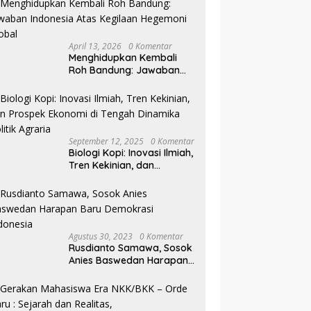
April 13, 2026
0 Komentar
Menghidupkan Kembali
Roh Bandung: Jawaban
Indonesia Atas Kegilaan
Hegemoni Global
September 12, 2025
0 Komentar
Biologi Kopi: Inovasi Ilmiah,
Tren Kekinian, dan
Prospek Ekonomi di
Tengah Dinamika Politik
Agraria
Agustus 30, 2023
0 Komentar
Rusdianto Samawa, Sosok
Anies Baswedan Harapan
Baru Demokrasi Indonesia