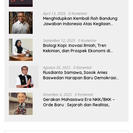
April 13, 2026
0 Komentar
Menghidupkan Kembali Roh Bandung:
Jawaban Indonesia Atas Kegilaan
Hegemoni Global
September 12, 2025
0 Komentar
Biologi Kopi: Inovasi Ilmiah, Tren
Kekinian, dan Prospek Ekonomi di
Tengah Dinamika Politik Agraria
Agustus 30, 2023
0 Komentar
Rusdianto Samawa, Sosok Anies
Baswedan Harapan Baru Demokrasi
Indonesia
Desember 4, 2025
0 Komentar
Gerakan Mahasiswa Era NKK/BKK –
Orde Baru : Sejarah dan Realitas,