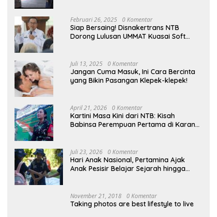
Kampung
Februari 26, 2025
0 Komentar
Siap Bersaing! Disnakertrans NTB
Dorong Lulusan UMMAT Kuasai Soft
Skills
Juli 13, 2025
0 Komentar
Jangan Cuma Masuk, Ini Cara Bercinta
yang Bikin Pasangan Klepek-klepek!
April 21, 2026
0 Komentar
Kartini Masa Kini dari NTB: Kisah
Babinsa Perempuan Pertama di Karang
Bayan
Juli 23, 2026
0 Komentar
Hari Anak Nasional, Pertamina Ajak
Anak Pesisir Belajar Sejarah hingga
Tanam 1.000 Mangrove
November 21, 2018
0 Komentar
Taking photos are best lifestyle to live