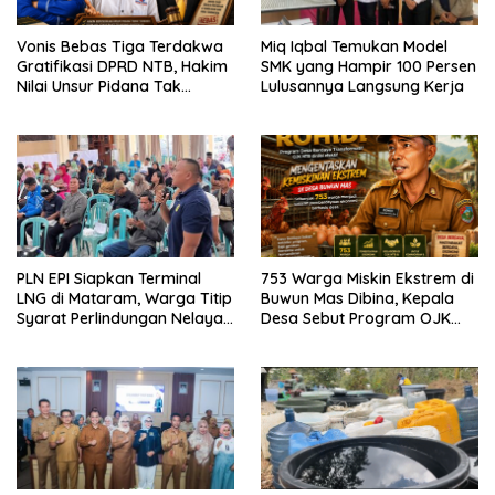
Vonis Bebas Tiga Terdakwa
Miq Iqbal Temukan Model
Gratifikasi DPRD NTB, Hakim
SMK yang Hampir 100 Persen
Nilai Unsur Pidana Tak
Lulusannya Langsung Kerja
Terbukti
PLN EPI Siapkan Terminal
753 Warga Miskin Ekstrem di
LNG di Mataram, Warga Titip
Buwun Mas Dibina, Kepala
Syarat Perlindungan Nelayan
Desa Sebut Program OJK
dan Lingkungan
Paling Efektif