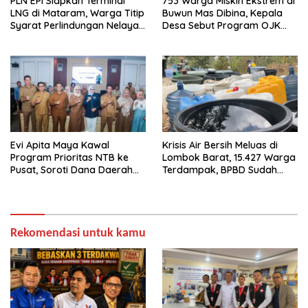
PLN EPI Siapkan Terminal
753 Warga Miskin Ekstrem di
LNG di Mataram, Warga Titip
Buwun Mas Dibina, Kepala
Syarat Perlindungan Nelayan
Desa Sebut Program OJK
dan Lingkungan
Paling Efektif
Evi Apita Maya Kawal
Krisis Air Bersih Meluas di
Program Prioritas NTB ke
Lombok Barat, 15.427 Warga
Pusat, Soroti Dana Daerah
Terdampak, BPBD Sudah
hingga Satu Data
Salurkan 506 Ribu Liter Air
Rekomendasi untuk kamu