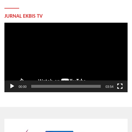
JURNAL EKBIS TV
Pemutar
Video
00:00
03:54