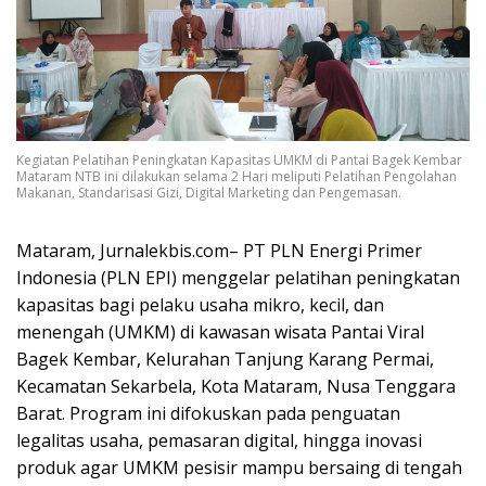
Kegiatan Pelatihan Peningkatan Kapasitas UMKM di Pantai Bagek Kembar
Mataram NTB ini dilakukan selama 2 Hari meliputi Pelatihan Pengolahan
Makanan, Standarisasi Gizi, Digital Marketing dan Pengemasan.
Mataram, Jurnalekbis.com–
PT PLN Energi Primer
Indonesia
(PLN EPI) menggelar pelatihan peningkatan
kapasitas bagi pelaku usaha mikro, kecil, dan
menengah (UMKM) di kawasan wisata Pantai Viral
Bagek Kembar, Kelurahan Tanjung Karang Permai,
Kecamatan Sekarbela, Kota Mataram, Nusa Tenggara
Barat. Program ini difokuskan pada penguatan
legalitas usaha, pemasaran digital, hingga inovasi
produk agar UMKM pesisir mampu bersaing di tengah