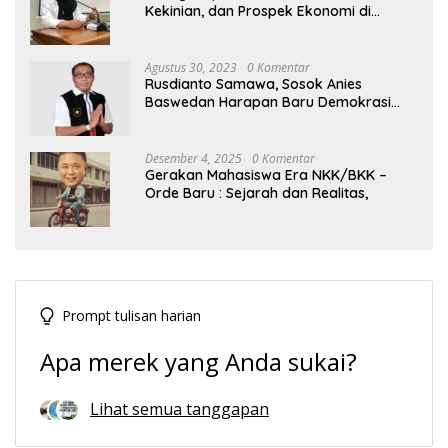
Kekinian, dan Prospek Ekonomi di
Tengah Dinamika Politik Agraria
Agustus 30, 2023
0 Komentar
Rusdianto Samawa, Sosok Anies
Baswedan Harapan Baru Demokrasi
Indonesia
Desember 4, 2025
0 Komentar
Gerakan Mahasiswa Era NKK/BKK –
Orde Baru : Sejarah dan Realitas,
Prompt tulisan harian
Apa merek yang Anda sukai?
Lihat semua tanggapan