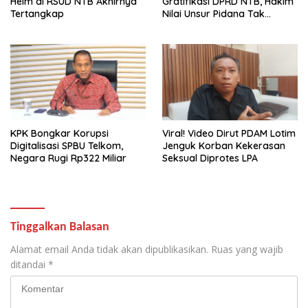
Helm di RSUD NTB Akhirnya
Gratifikasi DPRD NTB, Hakim
Tertangkap
Nilai Unsur Pidana Tak
Terbukti
KPK Bongkar Korupsi
Viral! Video Dirut PDAM Lotim
Digitalisasi SPBU Telkom,
Jenguk Korban Kekerasan
Negara Rugi Rp322 Miliar
Seksual Diprotes LPA
Tinggalkan Balasan
Alamat email Anda tidak akan dipublikasikan.
Ruas yang wajib
ditandai
*