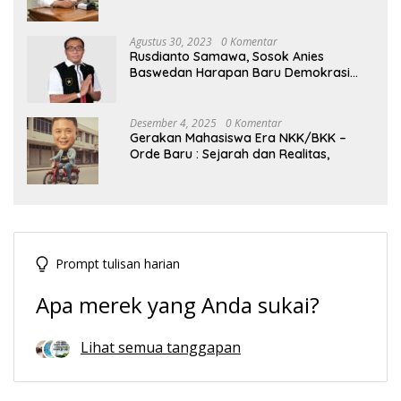
Tengah Dinamika Politik Agraria
Agustus 30, 2023
0 Komentar
Rusdianto Samawa, Sosok Anies
Baswedan Harapan Baru Demokrasi
Indonesia
Desember 4, 2025
0 Komentar
Gerakan Mahasiswa Era NKK/BKK –
Orde Baru : Sejarah dan Realitas,
Prompt tulisan harian
Apa merek yang Anda sukai?
Lihat semua tanggapan