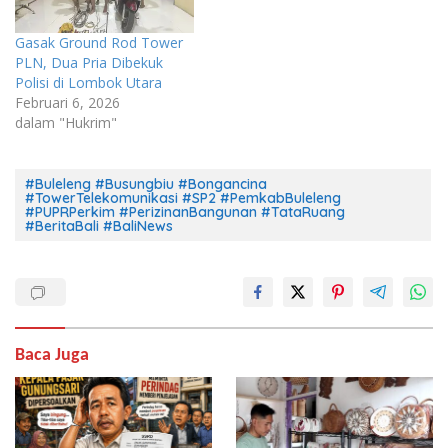
Gasak Ground Rod Tower
PLN, Dua Pria Dibekuk
Polisi di Lombok Utara
Februari 6, 2026
dalam "Hukrim"
#Buleleng #Busungbiu #Bongancina
#TowerTelekomunikasi #SP2 #PemkabBuleleng
#PUPRPerkim #PerizinanBangunan #TataRuang
#BeritaBali #BaliNews
Baca Juga