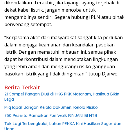
dikendalikan. Terakhir, jika layang-layang terjebak di
dekat kabel listrik, jangan mencoba untuk
mengambilnya sendiri. Segera hubungi PLN atau pihak
berwenang setempat.
“Kerjasama aktif dari masyarakat sangat kita perlukan
dalam menjaga keamanan dan keandalan pasokan
listrik. Dengan mematuhi imbauan ini, semua pihak
dapat berkontribusi dalam menciptakan lingkungan
yang lebih aman dan mengurangi risiko gangguan
pasokan listrik yang tidak diinginkan,” tutup Djarwo.
Berita Terkait
21 Sampel Pangan Diuji di HKG PKK Mataram, Hasilnya Bikin
Lega
Miq Iqbal: Jangan Kelola Dokumen, Kelola Risiko
750 Peserta Ramaikan Fun Walk RINJANI BI NTB
Tak Lagi Terbengkalai, Lahan PEKKA Kini Hasilkan Sayur dan
Uang