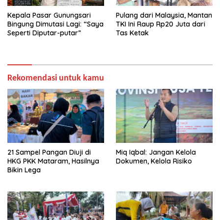
Kepala Pasar Gunungsari
Pulang dari Malaysia, Mantan
Bingung Dimutasi Lagi: “Saya
TKI Ini Raup Rp20 Juta dari
Seperti Diputar-putar”
Tas Ketak
Rekomendasi untuk kamu
21 Sampel Pangan Diuji di
Miq Iqbal: Jangan Kelola
HKG PKK Mataram, Hasilnya
Dokumen, Kelola Risiko
Bikin Lega