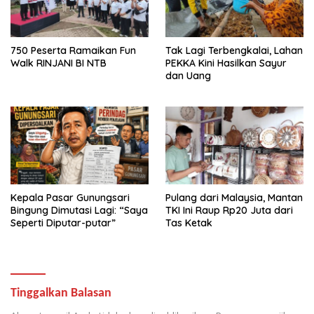
750 Peserta Ramaikan Fun
Tak Lagi Terbengkalai, Lahan
Walk RINJANI BI NTB
PEKKA Kini Hasilkan Sayur
dan Uang
Kepala Pasar Gunungsari
Pulang dari Malaysia, Mantan
Bingung Dimutasi Lagi: “Saya
TKI Ini Raup Rp20 Juta dari
Seperti Diputar-putar”
Tas Ketak
Tinggalkan Balasan