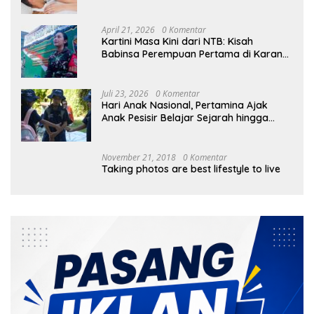
April 21, 2026
0 Komentar
Kartini Masa Kini dari NTB: Kisah
Babinsa Perempuan Pertama di Karang
Bayan
Juli 23, 2026
0 Komentar
Hari Anak Nasional, Pertamina Ajak
Anak Pesisir Belajar Sejarah hingga
Tanam 1.000 Mangrove
November 21, 2018
0 Komentar
Taking photos are best lifestyle to live