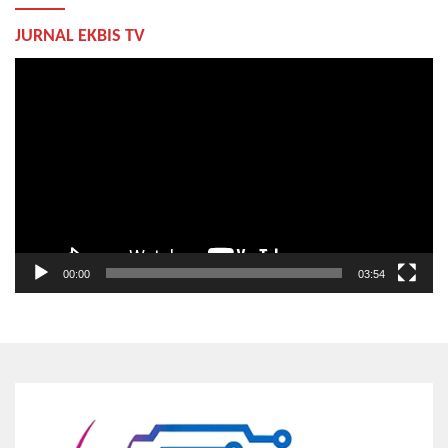
JURNAL EKBIS TV
Pemutar
Video
00:00
03:54