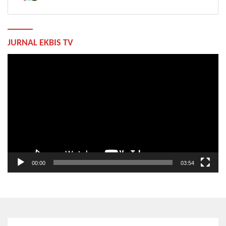
JURNAL EKBIS TV
Pemutar
Video
00:00
03:54