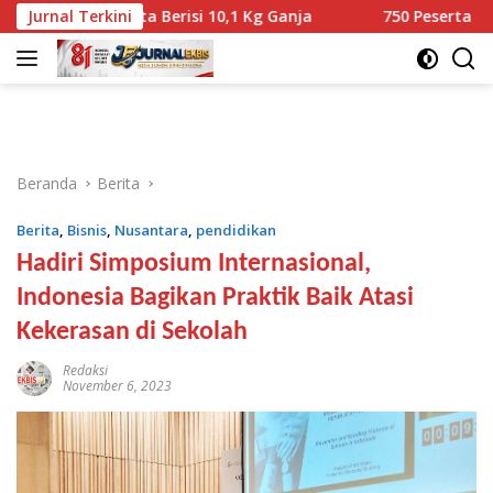
Langsung
rnyata Berisi 10,1 Kg Ganja
Jurnal Terkini
750 Peserta Ramaikan Fun 
ke
konten
Beranda
Berita
Berita
,
Bisnis
,
Nusantara
,
pendidikan
Hadiri Simposium Internasional,
Indonesia Bagikan Praktik Baik Atasi
Kekerasan di Sekolah
Redaksi
November 6, 2023