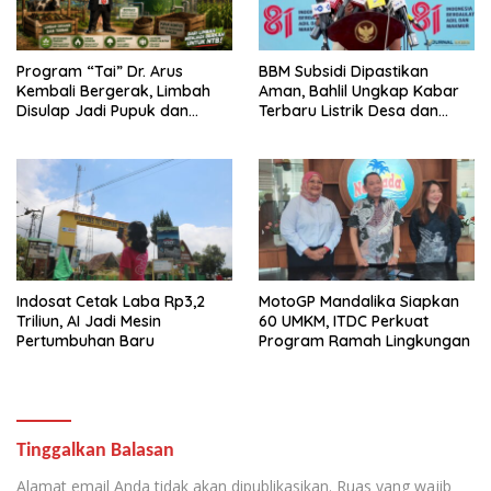
Program “Tai” Dr. Arus
BBM Subsidi Dipastikan
Kembali Bergerak, Limbah
Aman, Bahlil Ungkap Kabar
Disulap Jadi Pupuk dan
Terbaru Listrik Desa dan
Biogas
Impor Energi
Indosat Cetak Laba Rp3,2
MotoGP Mandalika Siapkan
Triliun, AI Jadi Mesin
60 UMKM, ITDC Perkuat
Pertumbuhan Baru
Program Ramah Lingkungan
Tinggalkan Balasan
Alamat email Anda tidak akan dipublikasikan.
Ruas yang wajib