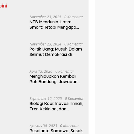
pini
November 23, 2025
0 Komentar
NTB Mendunia, Lotim
Smart: Tetapi Mengapa
Sampah Tak Juga
Teratasi?
November 23, 2024
0 Komentar
Politik Uang: Musuh Dalam
Selimut Demokrasi di
Pilkada NTB
April 13, 2026
0 Komentar
Menghidupkan Kembali
Roh Bandung: Jawaban
Indonesia Atas Kegilaan
Hegemoni Global
September 12, 2025
0 Komentar
Biologi Kopi: Inovasi Ilmiah,
Tren Kekinian, dan
Prospek Ekonomi di
Tengah Dinamika Politik
Agraria
Agustus 30, 2023
0 Komentar
Rusdianto Samawa, Sosok