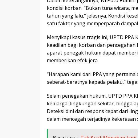
Dalam keterangannya, Ni Putu Rumini 
kondisi korban. “Bukan tuna wicara, me
tahun yang lalu,” jelasnya. Kondisi ke
satu faktor yang memperparah dampak 
Menyikapi kasus tragis ini, UPTD PPA
keadilan bagi korban dan pencegahan 
aparat penegak hukum dapat memberik
memberikan efek jera.
“Harapan kami dari PPA yang pertama 
seberat-beratnya kepada pelaku,” tega
Selain penegakan hukum, UPTD PPA KL
keluarga, lingkungan sekitar, hingga a
Deteksi dini dan respons cepat dari l
dalam mencegah terjadinya kekerasan 
Baca Juga :
Tak Kuat Menahan Janji,