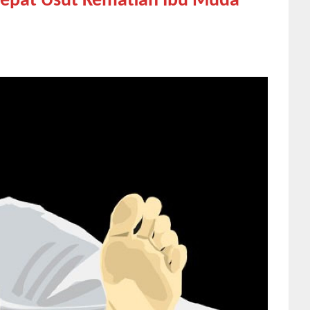
epat Usut Kematian Ibu Muda