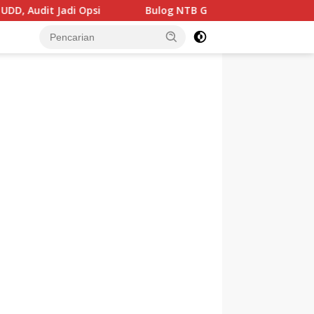
i Opsi
Bulog NTB Genjot Distribusi Beras SPHP dan Pre