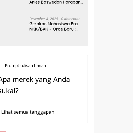
Anies Baswedan Harapan
Baru Demokrasi Indonesia
Desember 4, 2025
0 Komentar
Gerakan Mahasiswa Era
NKK/BKK – Orde Baru :
Sejarah dan Realitas,
Prompt tulisan harian
Apa merek yang Anda
sukai?
Lihat semua tanggapan