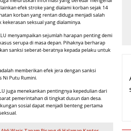
juga meluruskan informasi yang beredar mengenai
lainkan efek stroke yang dialami korban sejak 14
sehatan korban yang rentan diduga menjadi salah
kekerasan seksual yang dialaminya.
 KLU menyampaikan sejumlah harapan penting demi
kasus serupa di masa depan. Pihaknya berharap
an sanksi seberat-beratnya kepada pelaku untuk
adalah memberikan efek jera dengan sanksi
s Ni Putu Rumini.
U juga menekankan pentingnya kepedulian dari
parat pemerintahan di tingkat dusun dan desa.
ingkungan sosial dapat menjadi benteng pertama
seksual.
 Ahli Waris Tanam Pisang di Halaman Kantor