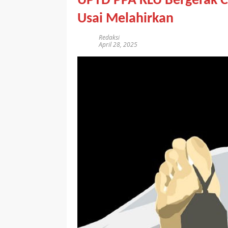
UPTD PPA KLU Bergerak C
Usai Melahirkan
Redaksi
April 28, 2025