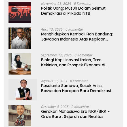
November 23, 2024
0 Komentar
Politik Uang: Musuh Dalam Selimut
Demokrasi di Pilkada NTB
April 13, 2026
0 Komentar
Menghidupkan Kembali Roh Bandung:
Jawaban Indonesia Atas Kegilaan
Hegemoni Global
September 12, 2025
0 Komentar
Biologi Kopi: Inovasi Ilmiah, Tren
Kekinian, dan Prospek Ekonomi di
Tengah Dinamika Politik Agraria
Agustus 30, 2023
0 Komentar
Rusdianto Samawa, Sosok Anies
Baswedan Harapan Baru Demokrasi
Indonesia
Desember 4, 2025
0 Komentar
Gerakan Mahasiswa Era NKK/BKK –
Orde Baru : Sejarah dan Realitas,