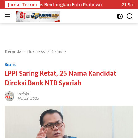
Langsung
hli Waris Bentangkan Foto Prabowo
Jurnal Terkini
21 Sampel Pangan D
ke
konten
Beranda
Business
Bisnis
Bisnis
LPPI Saring Ketat, 25 Nama Kandidat
Direksi Bank NTB Syariah
Redaksi
Mei 23, 2025