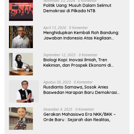
November 23, 2024
0 Komentar
Politik Uang: Musuh Dalam Selimut
Demokrasi di Pilkada NTB
April 13, 2026
0 Komentar
Menghidupkan Kembali Roh Bandung:
Jawaban Indonesia Atas Kegilaan
Hegemoni Global
September 12, 2025
0 Komentar
Biologi Kopi: Inovasi Ilmiah, Tren
Kekinian, dan Prospek Ekonomi di
Tengah Dinamika Politik Agraria
Agustus 30, 2023
0 Komentar
Rusdianto Samawa, Sosok Anies
Baswedan Harapan Baru Demokrasi
Indonesia
Desember 4, 2025
0 Komentar
Gerakan Mahasiswa Era NKK/BKK –
Orde Baru : Sejarah dan Realitas,