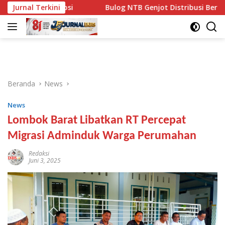
Langsung
 Opsi
Jurnal Terkini
Bulog NTB Genjot Distribusi Beras SPHP dan Prem
ke
konten
Beranda
News
News
Lombok Barat Libatkan RT Percepat
Migrasi Adminduk Warga Perumahan
Redaksi
Juni 3, 2025