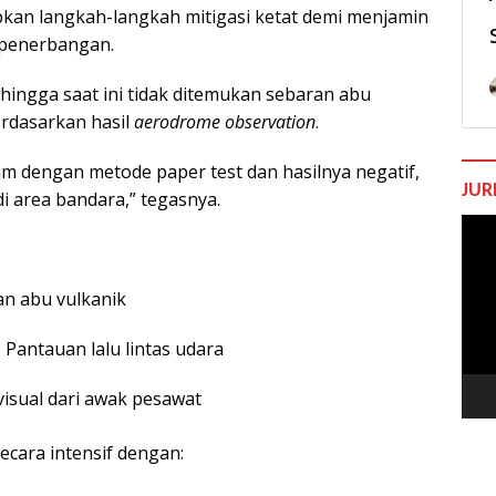
kan langkah-langkah mitigasi ketat demi menjamin
 penerbangan.
ingga saat ini tidak ditemukan sebaran abu
erdasarkan hasil
aerodrome observation
.
m dengan metode paper test dan hasilnya negatif,
JUR
i area bandara,” tegasnya.
Pem
:
Vide
an abu vulkanik
 Pantauan lalu lintas udara
 visual dari awak pesawat
cara intensif dengan: