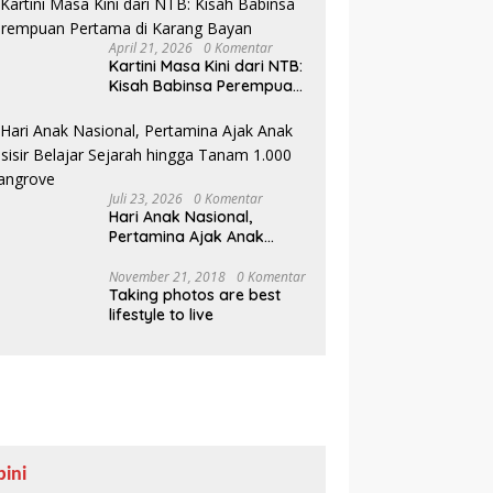
April 21, 2026
0 Komentar
Kartini Masa Kini dari NTB:
Kisah Babinsa Perempuan
Pertama di Karang Bayan
Juli 23, 2026
0 Komentar
Hari Anak Nasional,
Pertamina Ajak Anak
Pesisir Belajar Sejarah
hingga Tanam 1.000
November 21, 2018
0 Komentar
Taking photos are best
Mangrove
lifestyle to live
pini