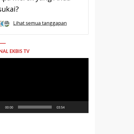
sukai?
Lihat semua tanggapan
NAL EKBIS TV
utar
o
00:00
03:54