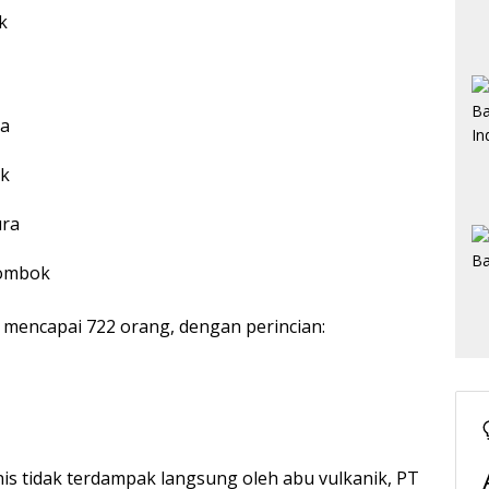
k
ra
ok
ura
Lombok
encapai 722 orang, dengan perincian:
s tidak terdampak langsung oleh abu vulkanik, PT