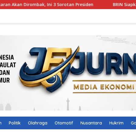
ombak, Ini 3 Sorotan Presiden
BRIN Siapkan Teknologi C
n
Politik
Olahraga
Otomotif
Nusantara
Hukrim
Ga