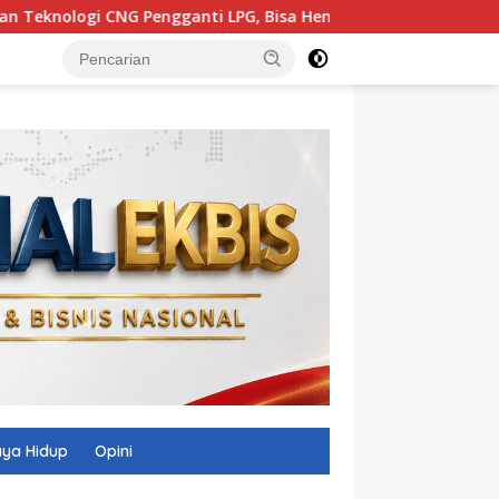
NG Pengganti LPG, Bisa Hemat Rp26 Triliun
Pulang dari
ya Hidup
Opini