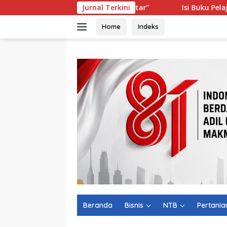
Langsung
aya Seperti Diputar-putar”
Jurnal Terkini
Isi Buku Pelajaran Akan Dir
ke
konten
Home
Indeks
Beranda
Bisnis
NTB
Pertania