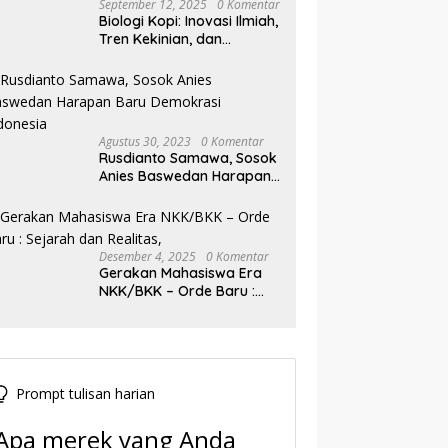
September 12, 2025
0 Komentar
Biologi Kopi: Inovasi Ilmiah,
Tren Kekinian, dan
Prospek Ekonomi di
Tengah Dinamika Politik
Agraria
Agustus 30, 2023
0 Komentar
Rusdianto Samawa, Sosok
Anies Baswedan Harapan
Baru Demokrasi Indonesia
Desember 4, 2025
0 Komentar
Gerakan Mahasiswa Era
NKK/BKK – Orde Baru :
Sejarah dan Realitas,
Prompt tulisan harian
Apa merek yang Anda