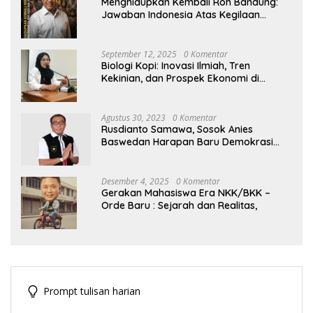
Menghidupkan Kembali Roh Bandung:
Jawaban Indonesia Atas Kegilaan
Hegemoni Global
September 12, 2025
0 Komentar
Biologi Kopi: Inovasi Ilmiah, Tren
Kekinian, dan Prospek Ekonomi di
Tengah Dinamika Politik Agraria
Agustus 30, 2023
0 Komentar
Rusdianto Samawa, Sosok Anies
Baswedan Harapan Baru Demokrasi
Indonesia
Desember 4, 2025
0 Komentar
Gerakan Mahasiswa Era NKK/BKK –
Orde Baru : Sejarah dan Realitas,
Prompt tulisan harian