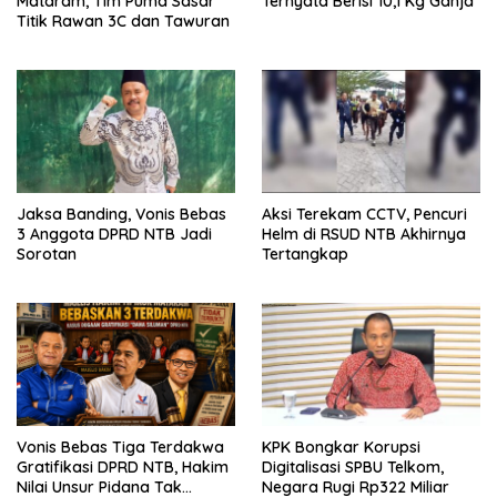
Mataram, Tim Puma Sasar
Ternyata Berisi 10,1 Kg Ganja
Titik Rawan 3C dan Tawuran
Jaksa Banding, Vonis Bebas
Aksi Terekam CCTV, Pencuri
3 Anggota DPRD NTB Jadi
Helm di RSUD NTB Akhirnya
Sorotan
Tertangkap
Vonis Bebas Tiga Terdakwa
KPK Bongkar Korupsi
Gratifikasi DPRD NTB, Hakim
Digitalisasi SPBU Telkom,
Nilai Unsur Pidana Tak
Negara Rugi Rp322 Miliar