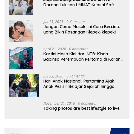
Dorong Lulusan UMMAT Kuasai Soft
Skills
Juli 13, 2025
0 Komentar
Jangan Cuma Masuk, Ini Cara Bercinta
yang Bikin Pasangan Klepek-klepek!
April 21, 2026
0 Komentar
Kartini Masa Kini dari NTB: Kisah
Babinsa Perempuan Pertama di Karang
Bayan
Juli 23, 2026
0 Komentar
Hari Anak Nasional, Pertamina Ajak
Anak Pesisir Belajar Sejarah hingga
Tanam 1.000 Mangrove
November 21, 2018
0 Komentar
Taking photos are best lifestyle to live