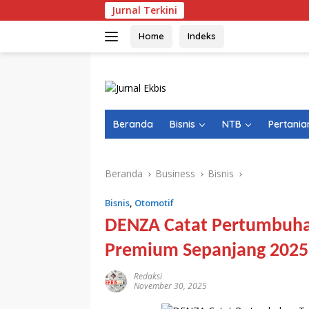
Langsung
Jurnal Terkini
ke
konten
Home
Indeks
Beranda
Bisnis
NTB
Pertania
Beranda
Business
Bisnis
Bisnis
,
Otomotif
DENZA Catat Pertumbuha
Premium Sepanjang 2025
Redaksi
November 30, 2025