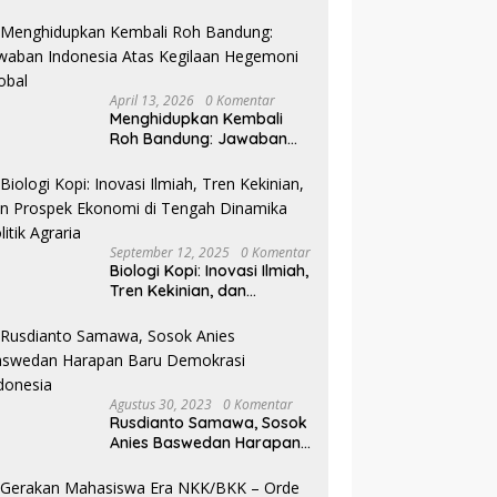
Pilkada NTB
April 13, 2026
0 Komentar
Menghidupkan Kembali
Roh Bandung: Jawaban
Indonesia Atas Kegilaan
Hegemoni Global
September 12, 2025
0 Komentar
Biologi Kopi: Inovasi Ilmiah,
Tren Kekinian, dan
Prospek Ekonomi di
Tengah Dinamika Politik
Agraria
Agustus 30, 2023
0 Komentar
Rusdianto Samawa, Sosok
Anies Baswedan Harapan
Baru Demokrasi Indonesia