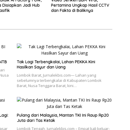
a Disiapkan Jadi Hub
Pertamina Ungkap Hasil CCTV
asifik
dan Fakta di Baliknya
 NTB
Tak Lagi Terbengkalai, Lahan PEKKA Kini
Hasilkan Sayur dan Uang
ari
 Nusa
Lombok Barat, Jurnalekbis.com— Lahan yang
sebelumnya terbengkalai di Kabupaten Lombok
Barat, Nusa Tenggara Barat, kini…
Lagi:
Pulang dari Malaysia, Mantan TKI Ini Raup Rp20
Juta dari Tas Ketak
Pasar
Lombok Tengah, Jurnalekbis.com – Empat kali keluar-