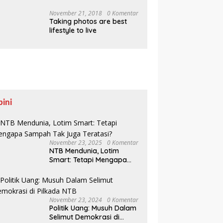
Pesisir Belajar Sejarah
hingga Tanam 1.000
November 21, 2018
0 Komentar
Taking photos are best
Mangrove
lifestyle to live
pini
November 23, 2025
0 Komentar
NTB Mendunia, Lotim
Smart: Tetapi Mengapa
Sampah Tak Juga
Teratasi?
November 23, 2024
0 Komentar
Politik Uang: Musuh Dalam
Selimut Demokrasi di