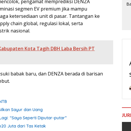
mencolok, pengamat memprediksi DENZA
ominasi segmen EV premium jika mampu
ga ketersediaan unit di pasar. Tantangan ke
ply chain global, regulasi lokal, serta
rik nasional.
 Kabupaten Kota Tagih DBH Laba Bersih PT
suki babak baru, dan DENZA berada di barisan
ebut.
 NTB
silkan Sayur dan Uang
JUR
agi: “Saya Seperti Diputar-putar”
p20 Juta dari Tas Ketak