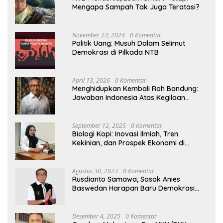
Mengapa Sampah Tak Juga Teratasi?
November 23, 2024
0 Komentar
Politik Uang: Musuh Dalam Selimut
Demokrasi di Pilkada NTB
April 13, 2026
0 Komentar
Menghidupkan Kembali Roh Bandung:
Jawaban Indonesia Atas Kegilaan
Hegemoni Global
September 12, 2025
0 Komentar
Biologi Kopi: Inovasi Ilmiah, Tren
Kekinian, dan Prospek Ekonomi di
Tengah Dinamika Politik Agraria
Agustus 30, 2023
0 Komentar
Rusdianto Samawa, Sosok Anies
Baswedan Harapan Baru Demokrasi
Indonesia
Desember 4, 2025
0 Komentar