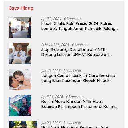
Gaya Hidup
April 7, 2024
0 Komentar
Mudik Gratis Polri Presisi 2024: Polres
Lombok Tengah Antar Pemudik Pulang
Kampung
Februari 26, 2025
0 Komentar
Siap Bersaing! Disnakertrans NTB
Dorong Lulusan UMMAT Kuasai Soft
Skills
Juli 13, 2025
0 Komentar
Jangan Cuma Masuk, Ini Cara Bercinta
yang Bikin Pasangan Klepek-klepek!
April 21, 2026
0 Komentar
Kartini Masa Kini dari NTB: Kisah
Babinsa Perempuan Pertama di Karang
Bayan
Juli 23, 2026
0 Komentar
Hari Anak Nasional, Pertamina Ajak