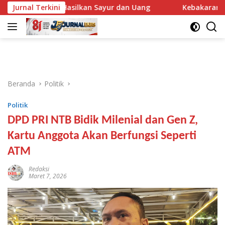
Langsung
 Kini Hasilkan Sayur dan Uang
Jurnal Terkini
Kebakaran 30 Hektare 
ke
konten
Beranda
Politik
Politik
DPD PRI NTB Bidik Milenial dan Gen Z,
Kartu Anggota Akan Berfungsi Seperti
ATM
Redaksi
Maret 7, 2026