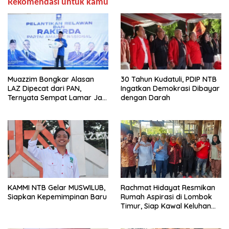
Rekomendasi untuk kamu
Muazzim Bongkar Alasan
30 Tahun Kudatuli, PDIP NTB
LAZ Dipecat dari PAN,
Ingatkan Demokrasi Dibayar
Ternyata Sempat Lamar Jadi
dengan Darah
Ketua Gerindra
KAMMI NTB Gelar MUSWILUB,
Rachmat Hidayat Resmikan
Siapkan Kepemimpinan Baru
Rumah Aspirasi di Lombok
Timur, Siap Kawal Keluhan
Warga hingga Tuntas