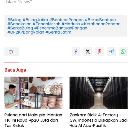
dalam "News"
#Bulog #BulogJatim #BantuanPangan #BerasBantuan
#Bangkalan #TanahMerah #Madura #KetahananPangan
#BerasBulog #PenerimaBantuanPangan
#DP2KPBangkalan #BeritaJatim
Baca Juga
Pulang dari Malaysia, Mantan
Zankore Bidik AI Factory 1
TKI Ini Raup Rp20 Juta dari
GW, Indonesia Disiapkan Jadi
Tas Ketak
Hub AI Asia-Pasifik