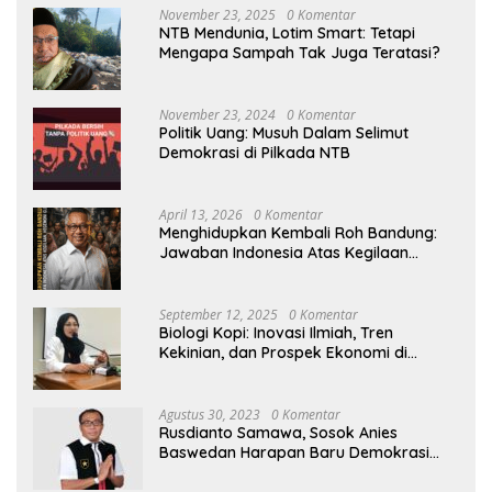
November 23, 2025
0 Komentar
NTB Mendunia, Lotim Smart: Tetapi
Mengapa Sampah Tak Juga Teratasi?
November 23, 2024
0 Komentar
Politik Uang: Musuh Dalam Selimut
Demokrasi di Pilkada NTB
April 13, 2026
0 Komentar
Menghidupkan Kembali Roh Bandung:
Jawaban Indonesia Atas Kegilaan
Hegemoni Global
September 12, 2025
0 Komentar
Biologi Kopi: Inovasi Ilmiah, Tren
Kekinian, dan Prospek Ekonomi di
Tengah Dinamika Politik Agraria
Agustus 30, 2023
0 Komentar
Rusdianto Samawa, Sosok Anies
Baswedan Harapan Baru Demokrasi
Indonesia