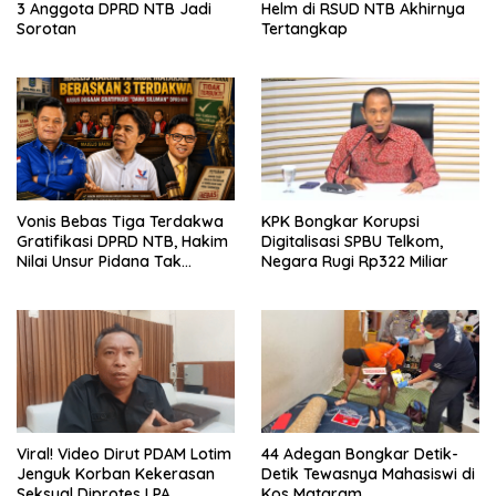
3 Anggota DPRD NTB Jadi
Helm di RSUD NTB Akhirnya
Sorotan
Tertangkap
Vonis Bebas Tiga Terdakwa
KPK Bongkar Korupsi
Gratifikasi DPRD NTB, Hakim
Digitalisasi SPBU Telkom,
Nilai Unsur Pidana Tak
Negara Rugi Rp322 Miliar
Terbukti
Viral! Video Dirut PDAM Lotim
44 Adegan Bongkar Detik-
Jenguk Korban Kekerasan
Detik Tewasnya Mahasiswi di
Seksual Diprotes LPA
Kos Mataram