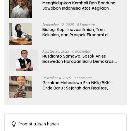
Menghidupkan Kembali Roh Bandung:
Jawaban Indonesia Atas Kegilaan
Hegemoni Global
September 12, 2025
0 Komentar
Biologi Kopi: Inovasi Ilmiah, Tren
Kekinian, dan Prospek Ekonomi di
Tengah Dinamika Politik Agraria
Agustus 30, 2023
0 Komentar
Rusdianto Samawa, Sosok Anies
Baswedan Harapan Baru Demokrasi
Indonesia
Desember 4, 2025
0 Komentar
Gerakan Mahasiswa Era NKK/BKK –
Orde Baru : Sejarah dan Realitas,
Prompt tulisan harian