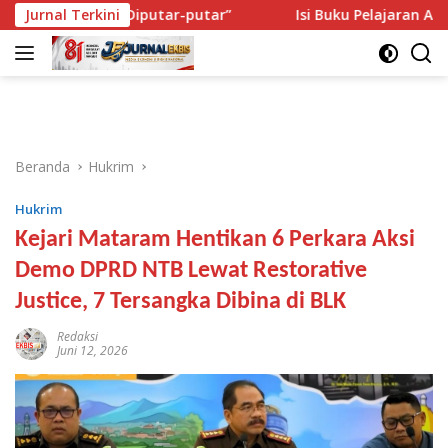
Langsung
erti Diputar-putar”
Jurnal Terkini
Isi Buku Pelajaran Akan Dirombak, 
ke
konten
Beranda
Hukrim
Hukrim
Kejari Mataram Hentikan 6 Perkara Aksi
Demo DPRD NTB Lewat Restorative
Justice, 7 Tersangka Dibina di BLK
Redaksi
Juni 12, 2026