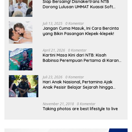
Siap Bersaing! Disnakertrans NTB
Dorong Lulusan UMMAT Kuasai Soft
Skills
Juli 13, 2025
0 Komentar
Jangan Cuma Masuk, Ini Cara Bercinta
yang Bikin Pasangan Klepek-klepek!
April 21, 2026
0 Komentar
Kartini Masa Kini dari NTB: Kisah
Babinsa Perempuan Pertama di Karang
Bayan
Juli 23, 2026
0 Komentar
Hari Anak Nasional, Pertamina Ajak
Anak Pesisir Belajar Sejarah hingga
Tanam 1.000 Mangrove
November 21, 2018
0 Komentar
Taking photos are best lifestyle to live