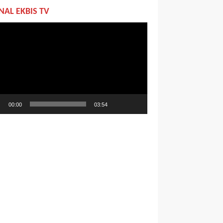
NAL EKBIS TV
utar
o
00:00
03:54