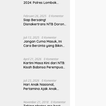
2024: Polres Lombok
Tengah Antar Pemudik
Pulang Kampung
Februari 26, 2025
0 Komentar
Siap Bersaing!
Disnakertrans NTB Dorong
Lulusan UMMAT Kuasai
Soft Skills
Juli 13, 2025
0 Komentar
Jangan Cuma Masuk, Ini
Cara Bercinta yang Bikin
Pasangan Klepek-klepek!
April 21, 2026
0 Komentar
Kartini Masa Kini dari NTB:
Kisah Babinsa Perempuan
Pertama di Karang Bayan
Juli 23, 2026
0 Komentar
Hari Anak Nasional,
Pertamina Ajak Anak
Pesisir Belajar Sejarah
hingga Tanam 1.000
Mangrove
November 21, 2018
0 Komentar