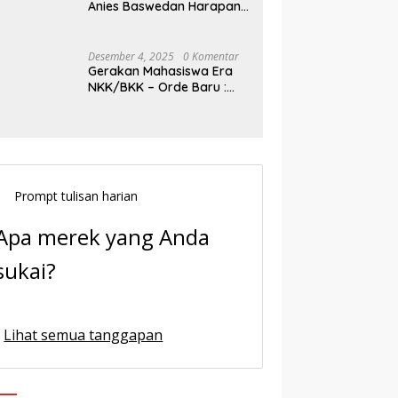
Anies Baswedan Harapan
Baru Demokrasi Indonesia
Desember 4, 2025
0 Komentar
Gerakan Mahasiswa Era
NKK/BKK – Orde Baru :
Sejarah dan Realitas,
Prompt tulisan harian
Apa merek yang Anda
sukai?
Lihat semua tanggapan