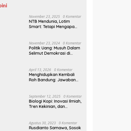
pini
November 23, 2025
0 Komentar
NTB Mendunia, Lotim
Smart: Tetapi Mengapa
Sampah Tak Juga
Teratasi?
November 23, 2024
0 Komentar
Politik Uang: Musuh Dalam
Selimut Demokrasi di
Pilkada NTB
April 13, 2026
0 Komentar
Menghidupkan Kembali
Roh Bandung: Jawaban
Indonesia Atas Kegilaan
Hegemoni Global
September 12, 2025
0 Komentar
Biologi Kopi: Inovasi Ilmiah,
Tren Kekinian, dan
Prospek Ekonomi di
Tengah Dinamika Politik
Agraria
Agustus 30, 2023
0 Komentar
Rusdianto Samawa, Sosok